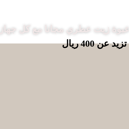
بوة زيت عطري مجانا مع كل جهاز
 400 ريال