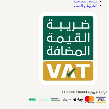
سياسة الخصوصية
الشروط و الاحكام
الرقم الضريبي 311308807300003