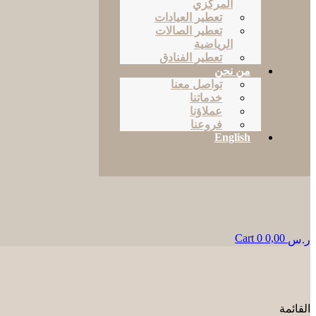
المركزي
تعطير العيادات
تعطير الصالات
الرياضية
تعطير الفنادق
من نحن
تواصل معنا
خدماتنا
عملاؤنا
فروعنا
English
Cart
0
0,00
ر.س
القائمة