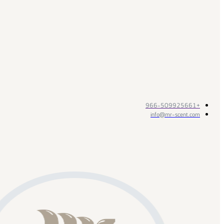
+966-509925661
info@mr-scent.com