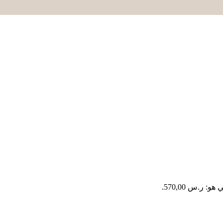
و: ر.س 570,00.