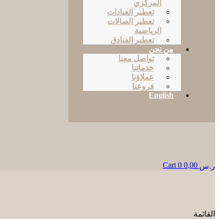
المركزي
تعطير العيادات
تعطير الصالات
الرياضية
تعطير الفنادق
من نحن
تواصل معنا
خدماتنا
عملاؤنا
فروعنا
English
Cart
0
0,00
ر.س
القائمة