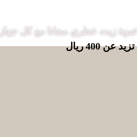
بوة زيت عطري مجانا مع كل جهاز
 400 ريال