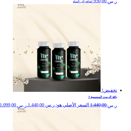
950,00
ر.س
اضافة إلى السلة
تخفيض!
باقة الزيوت الموسمية 3
1.440,00
السعر الأصلي هو: ر.س 1.440,00.
1.099,00
ر.س
ر.س