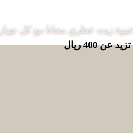
بوة زيت عطري مجانا مع كل جهاز
 400 ريال