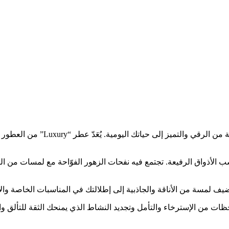
زيت عطري لاكشوري 250/500/1000 مل
يتميز زيت العطر “Luxury” برائحة مذهلة تناسب الأذواق الرفيعة. تجتمع فيه نفحات الزهور ال