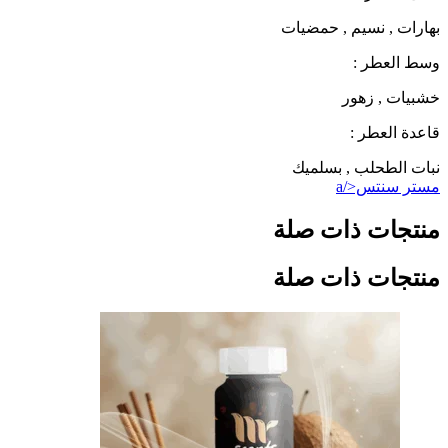
بهارات , نسيم , حمضيات
وسط العطر :
خشبيات , زهور
قاعدة العطر :
نبات الطحلب , بسلميك
مستر سنتس</a
منتجات ذات صلة
منتجات ذات صلة