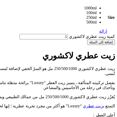
1000ml
100ml
250ml
Size
500ml
إزالة
كمية زيت عطري لاكشوري
إضافة إلى السلة
زيت عطري لاكشوري
تُنسى.
بفضل تركيبته المتألقة ، 
وتأخذك في رحلة من الأحاسيس والمشاعر.
يُعَزّز زيت عطري لاكشوري 250/500/1000 مل من جمالك الطبيعي ويضيف لمسة من الأناقة والجاذبية إلى إطلالتك في المناسبات الخاصة والأوقات التي تحتاج فيها إلى عطر يبرز جمالك بأبهى حلّة.
التمتع ب
زيت عطري
“Luxury” هو أكثر من مجرد تجربة عطرية ؛ إنها لحظات من الإسترخاء والتأمل وتجديد النشاط الذي يمنحك الثقة للتألق والتفوق في حياتك.
أعلى العطر :