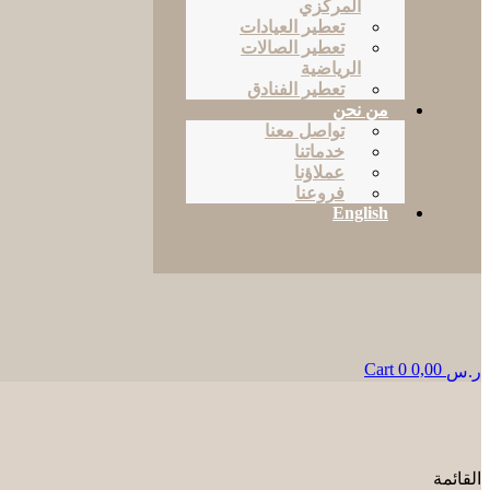
المركزي
تعطير العيادات
تعطير الصالات
الرياضية
تعطير الفنادق
من نحن
تواصل معنا
خدماتنا
عملاؤنا
فروعنا
English
Cart
0
0,00
ر.س
القائمة