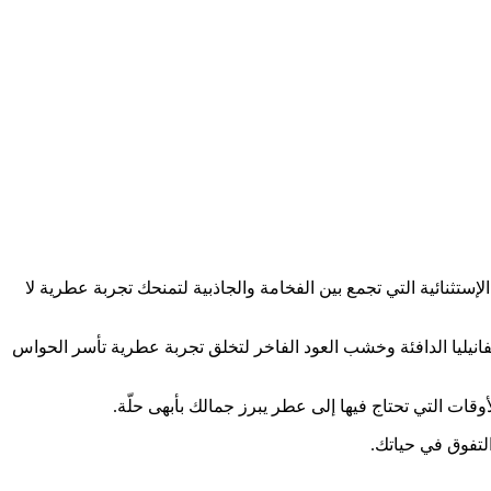
 هو السرّ الخفي لإضافة لمسة من الرقي والتميز إلى حياتك اليومية. يُعَدّ عطر “Luxury” من العطور الإستثنائية التي تجمع بين الفخامة والجاذبية لتمنحك تجربة عطرية لا
فوّاحة مع لمسات من الفانيليا الدافئة وخشب العود الفاخر لتخلق تجربة عطرية تأسر الحواس